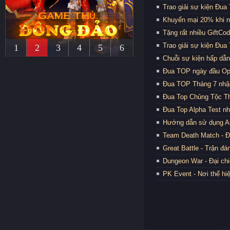
Trao giải sự kiện Đua
Khuyến mại 20% khi n
Tặng rất nhiều GiftC
Trao giải sự kiện Đua
1
2
3
4
5
6
Chuỗi sự kiện hấp d
Đua TOP ngày đầu Op
Đua TOP Tháng 7 nhận
Đua Top Chủng Tộc Thầ
Đua Top Alpha Test nh
Hướng dẫn sử dụng Au
Team Death Match - 
Great Battle - Trận đá
Dungeon War - Đại chi
PK Event - Nơi thể hi