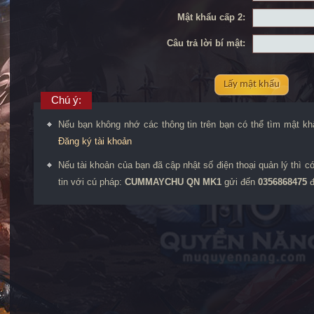
Mật khẩu cấp 2:
Câu trả lời bí mật:
Lấy mật khẩu
Chú ý:
Nếu bạn không nhớ các thông tin trên bạn có thể tìm mật k
Đăng ký tài khoản
Nếu tài khoản của bạn đã cập nhật số điện thoại quản lý thì c
tin với cú pháp:
CUMMAYCHU QN MK1
gửi đến
0356868475
đ