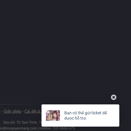
u
-
Giấy phép
-
Cài đặt & Gỡ bỏ
-
Thanh toán
Bạn có thể gửi ticket để
được hỗ trợ.
Địa chỉ: 75 Tam Trinh, Tương Mai, TP. Hà Nội
in@muquyennang.com
| Hotline: 035 6868 475