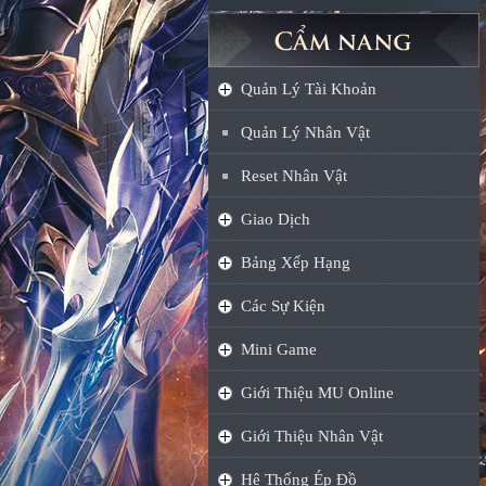
Quản Lý Tài Khoản
Quản Lý Nhân Vật
Reset Nhân Vật
Giao Dịch
Bảng Xếp Hạng
Các Sự Kiện
Mini Game
Giới Thiệu MU Online
Giới Thiệu Nhân Vật
Hệ Thống Ép Đồ