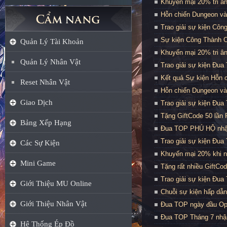
Khuyến mại 20% tri ân
Hỗn chiến Dungeon và
Trao giải sự kiện Côn
Sự kiện Công Thành C
Quản Lý Tài Khoản
Khuyến mại 20% tri ân
Quản Lý Nhân Vật
Trao giải sự kiện Đua
Kết quả Sự kiện Hỗn 
Reset Nhân Vật
Hỗn chiến Dungeon và
Giao Dịch
Trao giải sự kiện Đu
Tặng GiftCode 50 lần 
Bảng Xếp Hạng
Đua TOP PHÚ HỘ nhận
Trao giải sự kiện Đua
Các Sự Kiện
Khuyến mại 20% khi n
Mini Game
Tặng rất nhiều GiftC
Trao giải sự kiện Đua
Giới Thiệu MU Online
Chuỗi sự kiện hấp d
Giới Thiệu Nhân Vật
Đua TOP ngày đầu Op
Đua TOP Tháng 7 nhận
Hệ Thống Ép Đồ