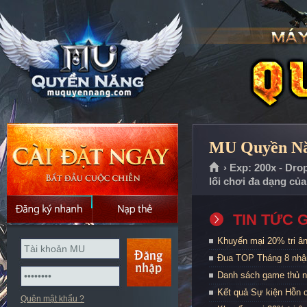
MU Quyền Năn
› Exp: 200x - Dro
lối chơi đa dạng củ
TIN TỨC 
Khuyến mại 20% tri ân
Đua TOP Tháng 8 nhậ
Danh sách game thủ n
Kết quả Sự kiện Hỗn 
Quên mật khẩu ?